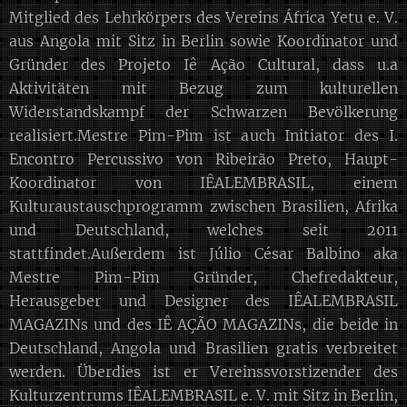
Mitglied des Lehrkörpers des Vereins África Yetu e. V.
aus Angola mit Sitz in Berlin sowie Koordinator und
Gründer des Projeto Iê Ação Cultural, dass u.a
Aktivitäten mit Bezug zum kulturellen
Widerstandskampf der Schwarzen Bevölkerung
realisiert.Mestre Pim-Pim ist auch Initiator des I.
Encontro Percussivo von Ribeirão Preto, Haupt-
Koordinator von IÊALEMBRASIL, einem
Kulturaustauschprogramm zwischen Brasilien, Afrika
und Deutschland, welches seit 2011
stattfindet.Außerdem ist Júlio César Balbino aka
Mestre Pim-Pim Gründer, Chefredakteur,
Herausgeber und Designer des IÊALEMBRASIL
MAGAZINs und des IÊ AÇÃO MAGAZINs, die beide in
Deutschland, Angola und Brasilien gratis verbreitet
werden. Überdies ist er Vereinssvorstizender des
Kulturzentrums IÊALEMBRASIL e. V. mit Sitz in Berlin,